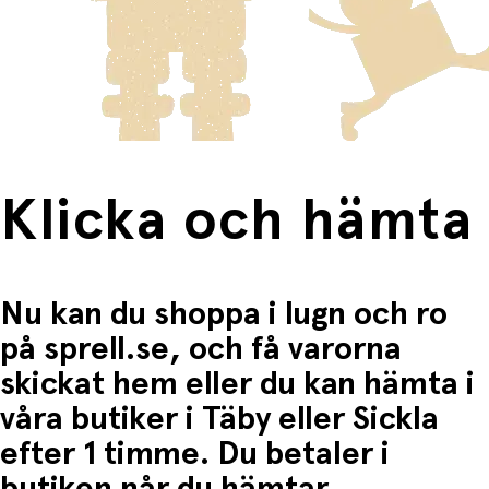
innebär en högre fraktkostnad.
Produkter som omfattas av detta är tydligt märkta, och
frakten för dessa varor visas i kassan.
Fri frakt när du handlar för mer än 1500:-
Klicka och hämta
Nu kan du shoppa i lugn och ro
på sprell.se, och få varorna
skickat hem eller du kan hämta i
våra butiker i Täby eller Sickla
efter 1 timme. Du betaler i
butiken når du hämtar.