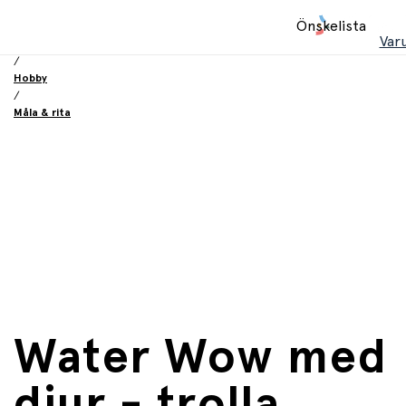
Hem
Önskelista
/
Var
Leksaker
/
Hobby
/
Måla & rita
Water Wow med
djur - trolla