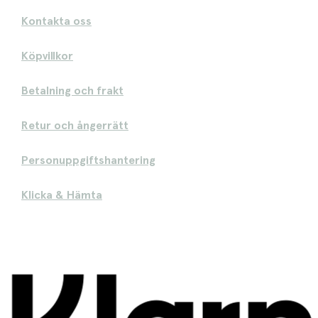
Kontakta oss
Köpvillkor
Betalning och frakt
Retur och ångerrätt
Personuppgiftshantering
Klicka & Hämta