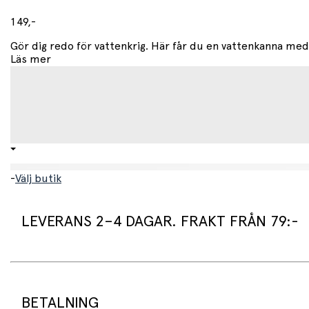
149,-
Gör dig redo för vattenkrig. Här får du en vattenkanna me
Läs mer
-
Välj butik
LEVERANS 2–4 DAGAR. FRAKT FRÅN 79:-
Leveranstid:
Vi packar normalt dina varor under arbetsdagen/nästa arb
Standard leveranstid för varor som finns i lager är 2–4 daga
BETALNING