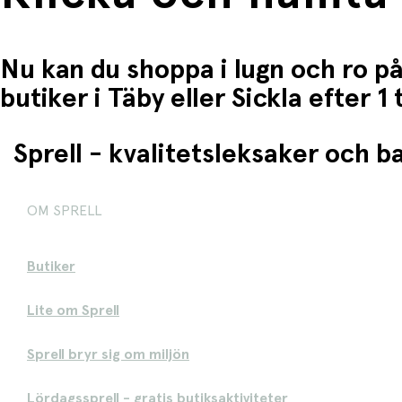
Nu kan du shoppa i lugn och ro på
butiker i Täby eller Sickla efter 
Sprell - kvalitetsleksaker och 
OM SPRELL
Butiker
Lite om Sprell
Sprell bryr sig om miljön
Lördagssprell - gratis butiksaktiviteter