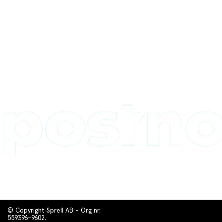
© Copyright Sprell AB - Org nr.
559396-9602.