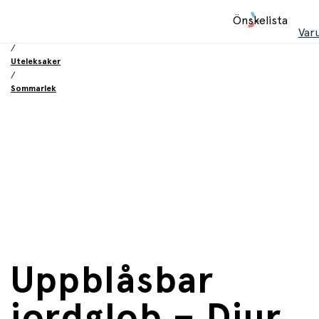
Hem
Önskelista
/
Var
Leksaker
/
Uteleksaker
/
Sommarlek
Uppblåsbar
jordglob – Djur