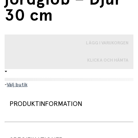
30 cm
LÄGG I VARUKORGEN
KLICKA OCH HÄMTA
-
Välj butik
PRODUKTINFORMATION
En färgglad och uppblåsbar jordglob som ger de minsta
en rolig och lärorik introduktion till världen och djurlivet.