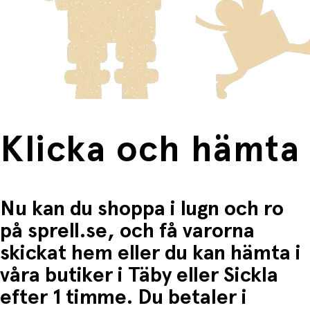
skickas med Posten/Brings tjänst
Home Delivery
. Detta
Lätt att ta med på semester och utflykter.
Du betalar när du hämtar varorna i butiken.
innebär en högre fraktkostnad.
• Snabb att blåsa upp och tömma på luft
Produkter som omfattas av detta är tydligt märkta, och
• Tar liten plats när den inte används
frakten för dessa varor visas i kassan.
• Perfekt för pool, strand och semesterupplevelser
Fri frakt när du handlar för mer än 1500:-
• Reparationslapp medföljer
Klicka och hämta
Nu kan du shoppa i lugn och ro
på sprell.se, och få varorna
skickat hem eller du kan hämta i
våra butiker i Täby eller Sickla
efter 1 timme. Du betaler i