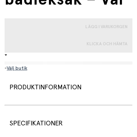
LÄGG I VARUKORGEN
KLICKA OCH HÄMTA
-
Välj butik
PRODUKTINFORMATION
En söt och rolig uppblåsbar badleksak formad som en
val, perfekt för sommarens äventyr i poolen och på
stranden. Med sin lekfulla design, stabila konstruktion
SPECIFIKATIONER
och stadiga handtag ger denna flytleksak många timmars
nöje på vattnet. Barn kan sitta bekvämt på valen medan