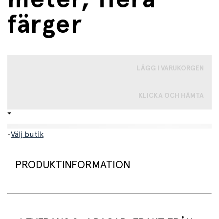
färger
LÄGG I VARUKORGEN
KLICKA OCH HÄMTA
-
Välj butik
PRODUKTINFORMATION
5 meter långt twistband. Finns i flera färger, skriv vilken
färg du önskar i kommentarsfältet när du handlar.