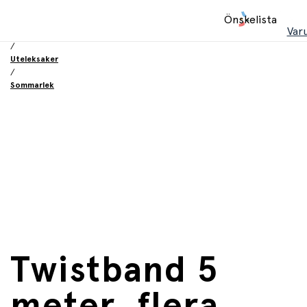
Hem
Önskelista
/
Var
Leksaker
/
Uteleksaker
/
Sommarlek
Twistband 5
meter, flera