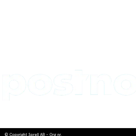
© Copyright Sprell AB - Org nr.