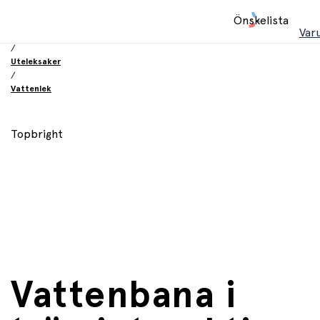
Hem
Önskelista
/
Var
Leksaker
/
Uteleksaker
/
Vattenlek
Topbright
Vattenbana i