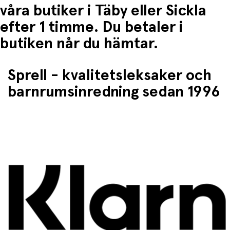
Möjlighet att experimentera och styra vattnet själv
våra butiker i Täby eller Sickla
Kombinerar lek med lärande på ett naturligt sätt
efter 1 timme. Du betaler i
Kan användas om och om igen med nya idéer varje
butiken når du hämtar.
gång
Underhåll
Sprell - kvalitetsleksaker och
barnrumsinredning sedan 1996
Torka av efter användning och förvara torrt när
vattenbanan inte används för längre livslängd.
Rekommenderas att användas under uppsikt av vuxen.