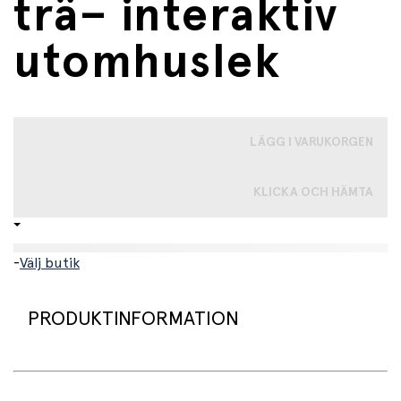
trä– interaktiv
utomhuslek
LÄGG I VARUKORGEN
KLICKA OCH HÄMTA
-
Välj butik
PRODUKTINFORMATION
Denna robusta vattenbana från Topbright är utformad