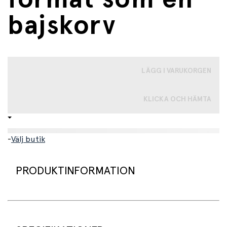
bajskorv
LÄGG I VARUKORGEN
KLICKA OCH HÄMTA
-
Välj butik
PRODUKTINFORMATION
Ett roligt suddgummi som det är helt omöjligt att inte
le åt. Med sin texturerade och realistiska utformning är