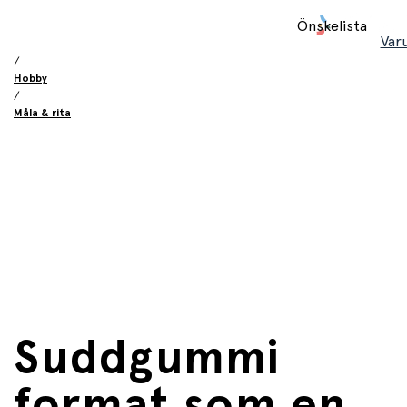
Hem
Önskelista
/
Var
Leksaker
/
Hobby
/
Måla & rita
Suddgummi
format som en