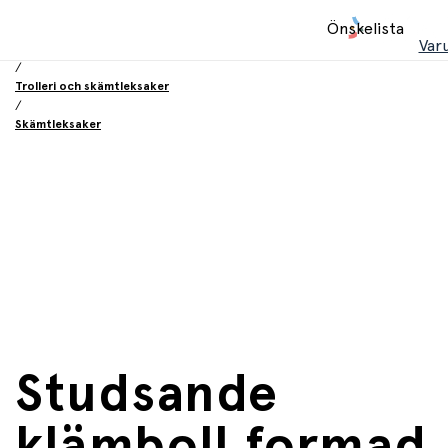
Hem
Önskelista
/
Var
Leksaker
/
Trolleri och skämtleksaker
/
Skämtleksaker
Studsande
klämboll formad