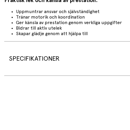
Praktisk lek och känsla av prestation:
Uppmuntrar ansvar och självständighet
Tränar motorik och koordination
Ger känsla av prestation genom verkliga uppgifter
Bidrar till aktiv utelek
Skapar glädje genom att hjälpa till
SPECIFIKATIONER
Produktspecifikationer
Produktnamn: Broom for children with natural bassin
Artikelnummer: FA127
Varumärke: Gollnest
Material: Trä och naturborst (bassine)