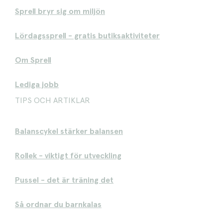
Sprell bryr sig om miljön
Lördagssprell - gratis butiksaktiviteter
Om Sprell
Lediga jobb
TIPS OCH ARTIKLAR
Balanscykel stärker balansen
Rollek - viktigt för utveckling
Pussel - det är träning det
Så ordnar du barnkalas