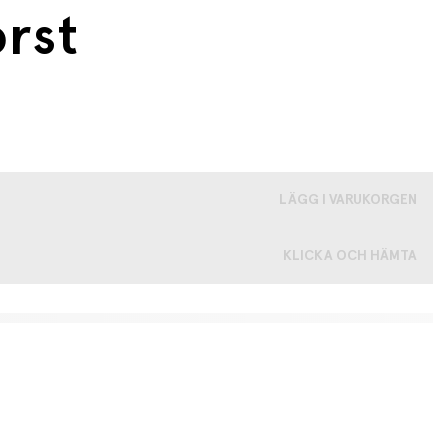
rst
LÄGG I VARUKORGEN
KLICKA OCH HÄMTA