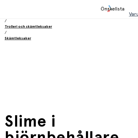
Hem
Önskelista
/
Var
Leksaker
/
Trolleri och skämtleksaker
/
Skämtleksaker
Slime i
björnbehållare