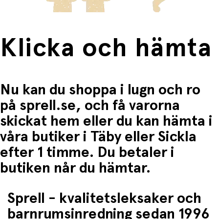
• Behållare med lock för enkel förvaring
• Håller slimet mjukt och stretchigt längre
• Enkel att ta med på utflykt eller resa
Klicka och hämta
Populär liten presentidé
• Rolig present till barn som älskar slime
• Passar fint som kalendergåva eller födelsedagspresent
Nu kan du shoppa i lugn och ro
• Färgglad och iögonfallande design
på sprell.se, och få varorna
skickat hem eller du kan hämta i
våra butiker i Täby eller Sickla
efter 1 timme. Du betaler i
butiken når du hämtar.
Sprell - kvalitetsleksaker och
barnrumsinredning sedan 1996