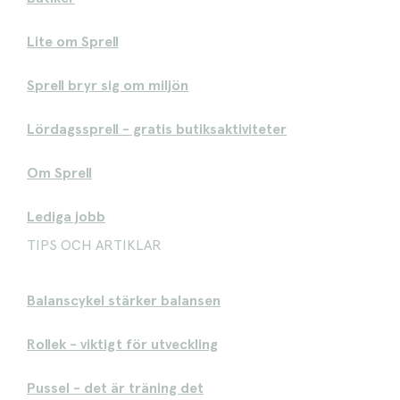
Lite om Sprell
Sprell bryr sig om miljön
Lördagssprell - gratis butiksaktiviteter
Om Sprell
Lediga jobb
TIPS OCH ARTIKLAR
Balanscykel stärker balansen
Rollek - viktigt för utveckling
Pussel - det är träning det