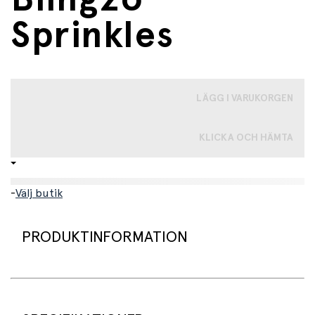
Sprinkles
LÄGG I VARUKORGEN
KLICKA OCH HÄMTA
-
Välj butik
PRODUKTINFORMATION
Söta och färgglada simglasögon som gör varje bad till en
liten fest. Inspirerade av godishjärtan kombinerar dessa