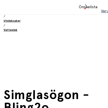
Hem
Önskelista
/
Var
Leksaker
/
Uteleksaker
/
Vattenlek
Simglasögon -
Bling2o