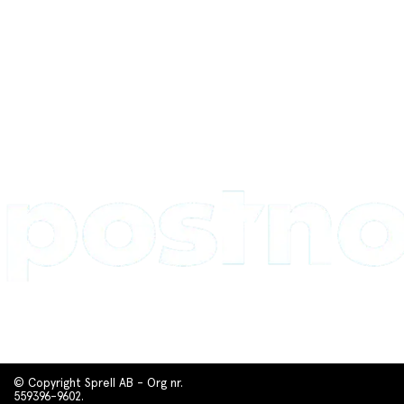
© Copyright Sprell AB - Org nr.
559396-9602.