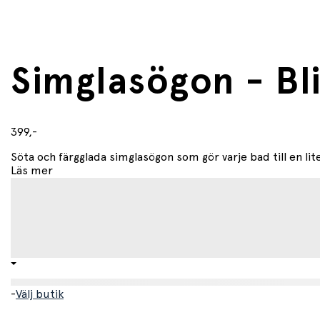
Ålder
• Från 6 år
Material
Simglasögon - Bl
• 100 % silikon
• Latexfria
Egenskaper
399,-
• UV‑skydd
Söta och färgglada simglasögon som gör varje bad till en lit
• Anti-in linser
Läs mer
• Justerbar näsbrygga
• Spänne bak för enkel användning
• Hårt förvaringsfodral ingår
-
Välj butik