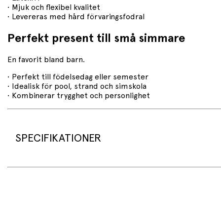
• Mjuk och flexibel kvalitet
• Levereras med hård förvaringsfodral
Perfekt present till små simmare
En favorit bland barn.
• Perfekt till födelsedag eller semester
• Idealisk för pool, strand och simskola
• Kombinerar trygghet och personlighet
SPECIFIKATIONER
Produktspecifikationer
• Produkt: Simglasögon för barn
• Varumärke: Bling2o