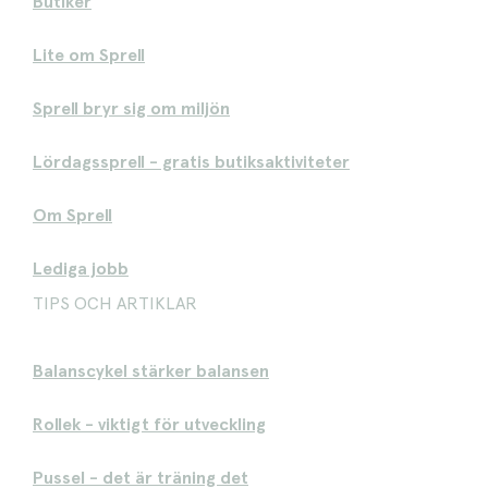
Butiker
Lite om Sprell
Sprell bryr sig om miljön
Lördagssprell - gratis butiksaktiviteter
Om Sprell
Lediga jobb
TIPS OCH ARTIKLAR
Balanscykel stärker balansen
Rollek - viktigt för utveckling
Pussel - det är träning det