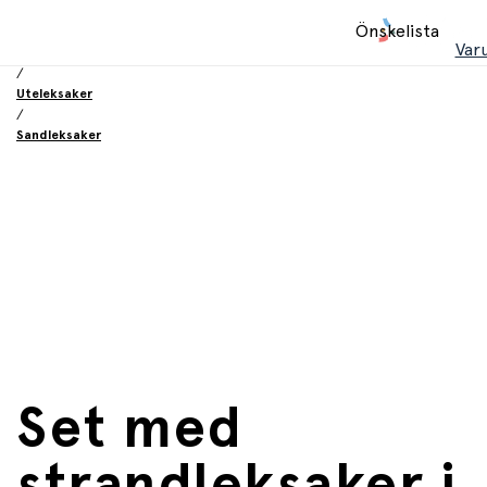
Hem
Önskelista
/
Var
Leksaker
/
Uteleksaker
/
Sandleksaker
Set med
strandleksaker i