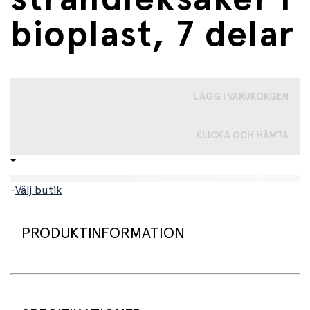
bioplast, 7 delar
LÄGG I VARUKORGEN
KLICKA OCH HÄMTA
-
Välj butik
PRODUKTINFORMATION
Detta praktiska och miljövänliga strandlekset ger barn
allt de behöver för kreativ och rolig lek på stranden eller