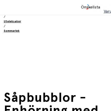
Hem
Önskelista
/
Var
Leksaker
/
Uteleksaker
/
Sommarlek
Såpbubblor -
Enhörning med