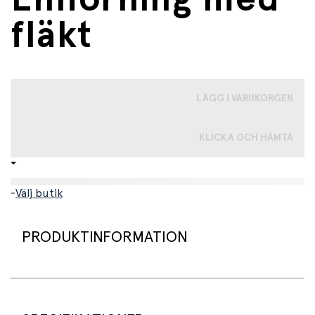
fläkt
LÄGG I VARUKORGEN
KLICKA OCH HÄMTA
-
Välj butik
PRODUKTINFORMATION
En rolig såpbubbelmaskin med enhörningsdesign som
gör uteleken extra magisk. Med ett enkelt tryck på