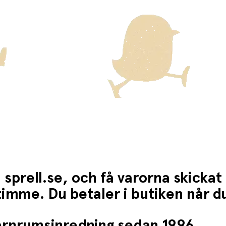
 sprell.se, och få varorna skickat
1 timme. Du betaler i butiken når 
barnrumsinredning sedan 1996