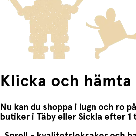
Fri frakt när du handlar för mer än 1500:-
Klicka och hämta
Nu kan du shoppa i lugn och ro på
butiker i Täby eller Sickla efter 
Sprell - kvalitetsleksaker och 