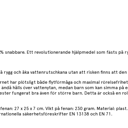
0 % snabbare. Ett revolutionerande hjälpmedel som fästs på
rygg och åka vattenrutschkana utan att risken finns att den f
rnet har plötsligt både flytförmåga och maximal rörelsefrihet
 ändå hålls över vattenytan, medan barn som kan simma på 
ter fungerat bra även för större barn. Detta är också en roli
fenan: 27 x 25 x 7 cm. Vikt på fenan: 230 gram. Material: pla
ternationella säkerhetsföreskrifter EN 13138 och EN 71.