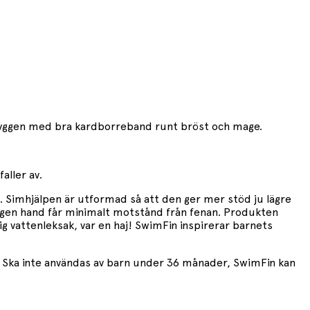
 ryggen med bra kardborreband runt bröst och mage.
aller av.
. Simhjälpen är utformad så att den ger mer stöd ju lägre
egen hand får minimalt motstånd från fenan. Produkten
g vattenleksak, var en haj! SwimFin inspirerar barnets
st. Ska inte användas av barn under 36 månader, SwimFin kan