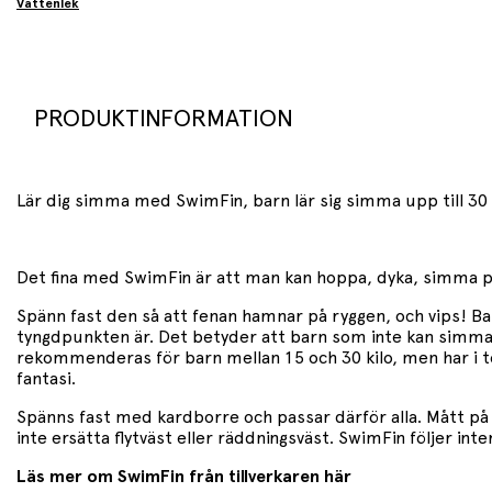
Vattenlek
PRODUKTINFORMATION
Lär dig simma med SwimFin, barn lär sig simma upp till 3
Det fina med SwimFin är att man kan hoppa, dyka, simma på 
Spänn fast den så att fenan hamnar på ryggen, och vips! Ba
tyngdpunkten är. Det betyder att barn som inte kan simma
rekommenderas för barn mellan 15 och 30 kilo, men har i tes
fantasi.
Spänns fast med kardborre och passar därför alla. Mått på 
inte ersätta flytväst eller räddningsväst. SwimFin följer in
Läs mer om SwimFin från tillverkaren här