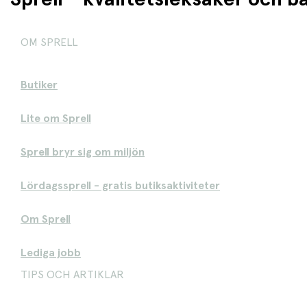
OM SPRELL
Butiker
Lite om Sprell
Sprell bryr sig om miljön
Lördagssprell - gratis butiksaktiviteter
Om Sprell
Lediga jobb
TIPS OCH ARTIKLAR