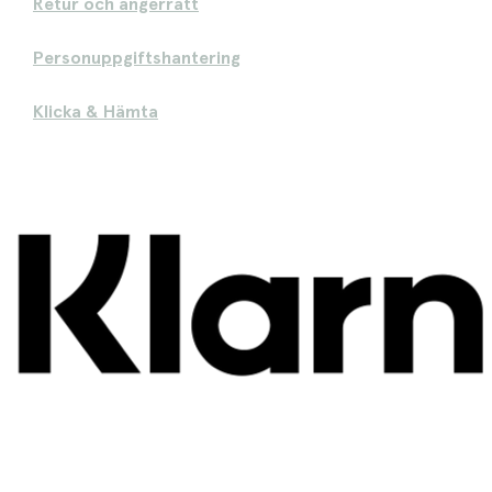
Retur och ångerrätt
Personuppgiftshantering
Klicka & Hämta