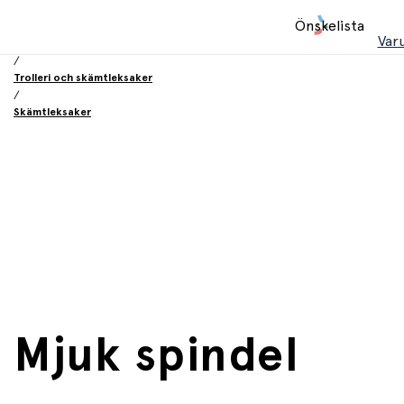
Hem
Önskelista
/
Var
Leksaker
/
Trolleri och skämtleksaker
/
Skämtleksaker
Mjuk spindel