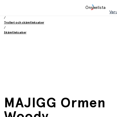
Hem
Önskelista
/
Var
Leksaker
/
Trolleri och skämtleksaker
/
Skämtleksaker
MAJIGG Ormen
Woody