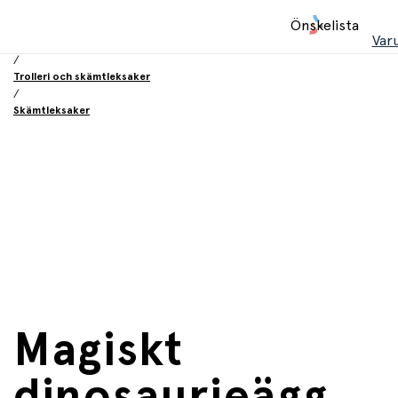
Hem
Önskelista
/
Var
Leksaker
/
Trolleri och skämtleksaker
/
Skämtleksaker
Magiskt
dinosaurieägg