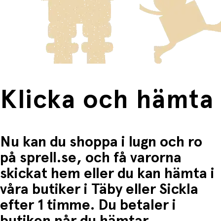
innebär en högre fraktkostnad.
Produkter som omfattas av detta är tydligt märkta, och
frakten för dessa varor visas i kassan.
Fri frakt när du handlar för mer än 1500:-
Klicka och hämta
Nu kan du shoppa i lugn och ro
på sprell.se, och få varorna
skickat hem eller du kan hämta i
våra butiker i Täby eller Sickla
efter 1 timme. Du betaler i
butiken når du hämtar.