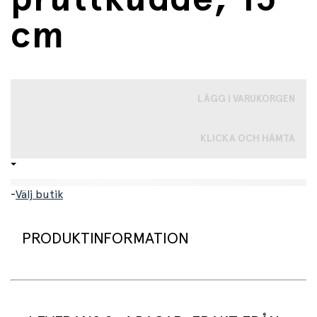
cm
LÄGG I VARUKORGEN
KLICKA OCH HÄMTA
-
Välj butik
PRODUKTINFORMATION
Pruttkudden är en klassiker! Se denna kudde blåsa upp
sig själv och vara redo att användas. Placera den på en
stol och vänta på att någon sätter sig ner! Superkul för