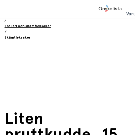
Hem
Önskelista
/
Var
Leksaker
/
Trolleri och skämtleksaker
/
Skämtleksaker
Liten
pruttkudde, 15