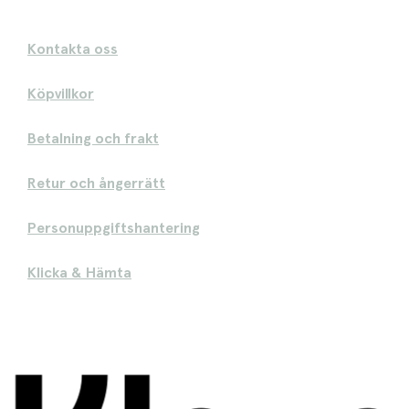
Kontakta oss
Köpvillkor
Betalning och frakt
Retur och ångerrätt
Personuppgiftshantering
Klicka & Hämta