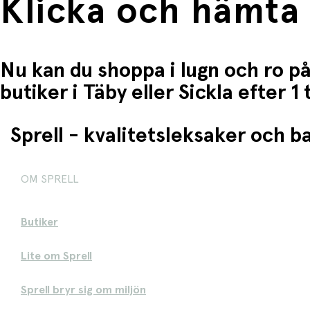
Klicka och hämta
Nu kan du shoppa i lugn och ro på
butiker i Täby eller Sickla efter 
Sprell - kvalitetsleksaker och 
OM SPRELL
Butiker
Lite om Sprell
Sprell bryr sig om miljön