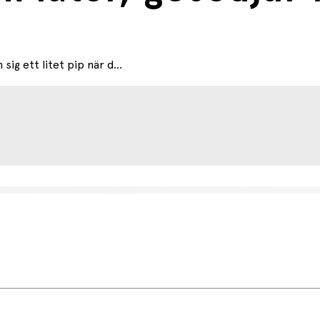
ig ett litet pip när d...
etsdag (något längre tid kan förekomma under högsäsong).