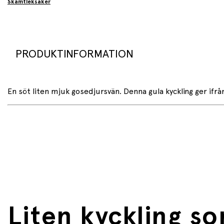
Skämtleksaker
PRODUKTINFORMATION
En söt liten mjuk gosedjursvän. Denna gula kyckling ger ifrå
Liten kyckling so