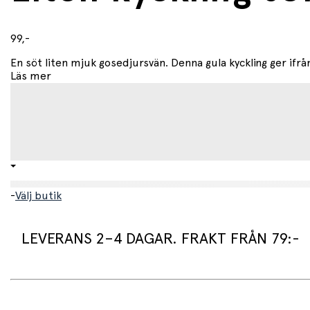
99,-
En söt liten mjuk gosedjursvän. Denna gula kyckling ger ifrån s
Läs mer
-
Välj butik
LEVERANS 2–4 DAGAR. FRAKT FRÅN 79:-
Leveranstid:
Vi packar normalt dina varor under arbetsdagen/nästa arb