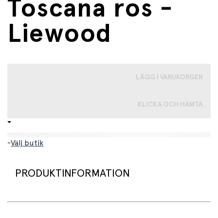
Toscana ros -
Liewood
LÄGG I VARUKORGEN
KLICKA OCH HÄMTA
-
Välj butik
PRODUKTINFORMATION
Vattenkanna i silikon i färgen Tuscany rose från Liewood.
Kannan är gjord av 100% silikon, är mjuk och smidig och