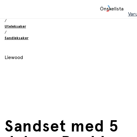
Hem
Önskelista
/
Var
Leksaker
/
Uteleksaker
/
Sandleksaker
Liewood
Sandset med 5