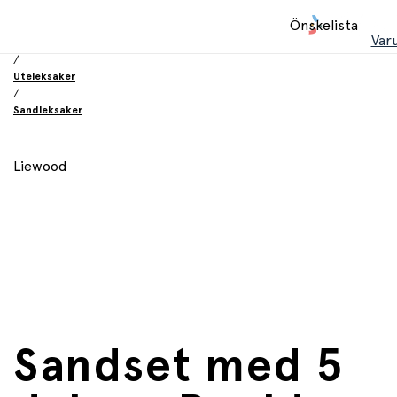
Hem
Önskelista
/
Var
Leksaker
/
Uteleksaker
/
Sandleksaker
Liewood
Sandset med 5