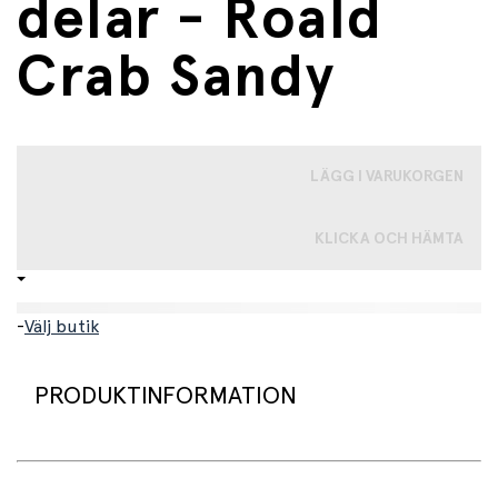
delar - Roald
Crab Sandy
LÄGG I VARUKORGEN
KLICKA OCH HÄMTA
-
Välj butik
PRODUKTINFORMATION
Allt-i-ett lekset för strand och natur