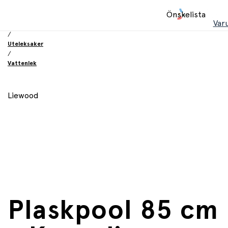
Hem
Önskelista
/
Var
Leksaker
/
Uteleksaker
/
Vattenlek
Liewood
Plaskpool 85 cm