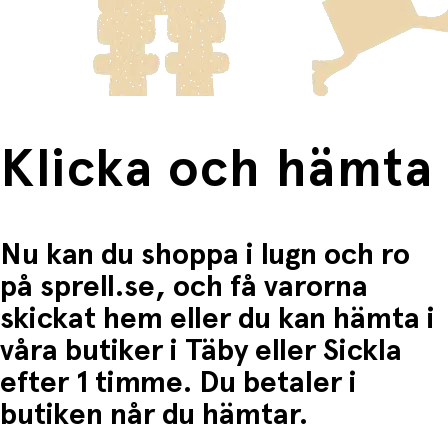
frakten för dessa varor visas i kassan.
utmärkt för varma dagar i trädgården, i stugan eller på
semestern – lätt att ta med och redo för spontana
Fri frakt när du handlar för mer än 1500:-
badstunder.
Skötselråd:
Torkas av med en fuktig trasa efter användning
Förvaras torrt och utan direkt solljus för längre
Klicka och hämta
hållbarhet
Töms och torkas helt innan förvaring
Nu kan du shoppa i lugn och ro
på sprell.se, och få varorna
skickat hem eller du kan hämta i
våra butiker i Täby eller Sickla
efter 1 timme. Du betaler i
butiken når du hämtar.