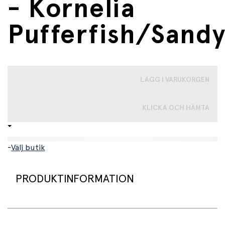
- Kornelia
Pufferfish/Sand
LÄGG I VARUKORGEN
KLICKA OCH HÄMTA
-
Välj butik
PRODUKTINFORMATION
Liten och tålig uppblåsbar plaskpool designad för små