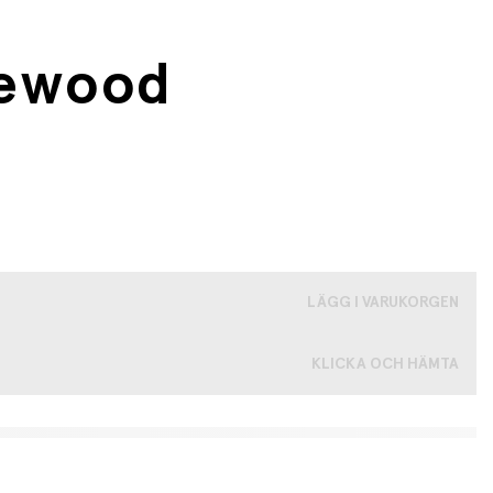
Liewood
LÄGG I VARUKORGEN
KLICKA OCH HÄMTA