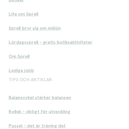
Butiker
Lite om Sprell
Sprell bryr sig om miljön
Lördagssprell - gratis butiksaktiviteter
Om Sprell
Lediga jobb
TIPS OCH ARTIKLAR
Balanscykel stärker balansen
Rollek - viktigt för utveckling
Pussel - det är träning det