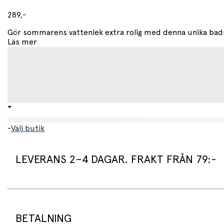
289,-
Gör sommarens vattenlek extra rolig med denna unika badr
Läs mer
-
Välj butik
LEVERANS 2–4 DAGAR. FRAKT FRÅN 79:-
Leveranstid:
Vi packar normalt dina varor under arbetsdagen/nästa arb
Standard leveranstid för varor som finns i lager är 2–4 daga
BETALNING