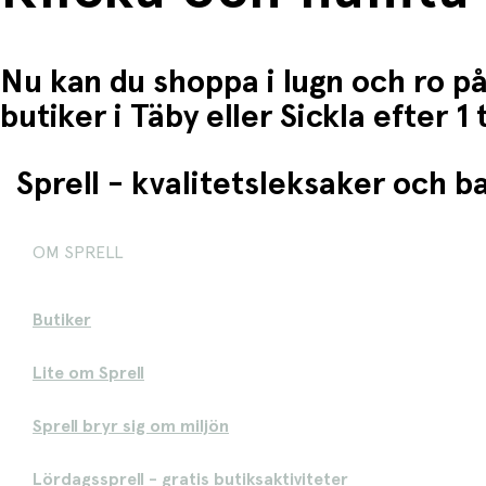
Nu kan du shoppa i lugn och ro på
butiker i Täby eller Sickla efter 
Sprell - kvalitetsleksaker och 
OM SPRELL
Butiker
Lite om Sprell
Sprell bryr sig om miljön
Lördagssprell - gratis butiksaktiviteter