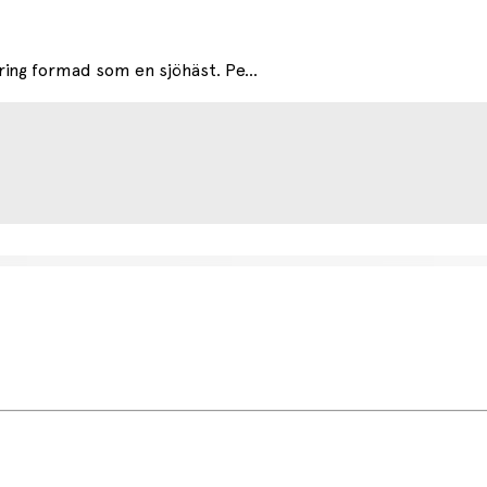
ing formad som en sjöhäst. Pe...
etsdag (något längre tid kan förekomma under högsäsong).
r.