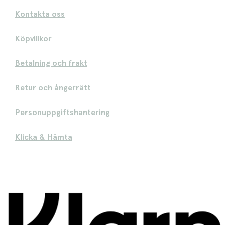
Kontakta oss
Köpvillkor
Betalning och frakt
Retur och ångerrätt
Personuppgiftshantering
Klicka & Hämta