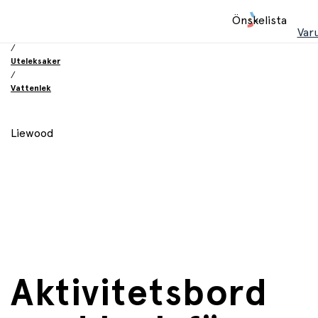
Hem
Önskelista
/
Var
Leksaker
/
Uteleksaker
/
Vattenlek
Liewood
Aktivitetsbord