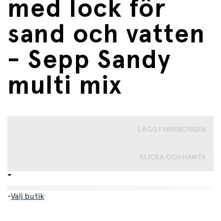
med lock för
sand och vatten
- Sepp Sandy
multi mix
LÄGG I VARUKORGEN
KLICKA OCH HÄMTA
-
Välj butik