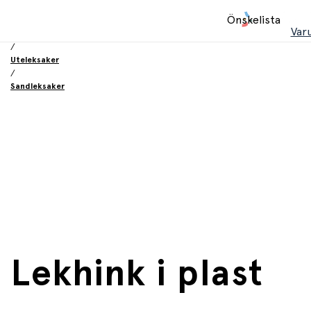
Hem
Önskelista
/
Var
Leksaker
/
Uteleksaker
/
Sandleksaker
Lekhink i plast