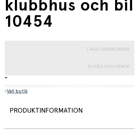
klubbhus och bil
10454
LÄGG I VARUKORGEN
KLICKA OCH HÄMTA
-
Välj butik
PRODUKTINFORMATION
LEGO® DUPLO® Disney™