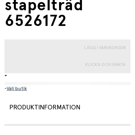
stapelträd
6526172
LÄGG I VARUKORGEN
KLICKA OCH HÄMTA
-
Välj butik
PRODUKTINFORMATION
LEGO® DUPLO