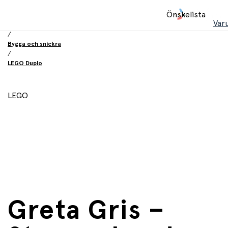
Hem
Önskelista
/
Var
Leksaker
/
Bygga och snickra
/
LEGO Duplo
LEGO
Greta Gris –