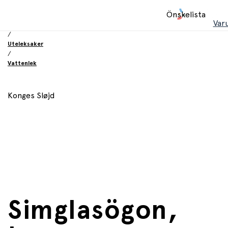
Hem
Önskelista
/
Var
Leksaker
/
Uteleksaker
/
Vattenlek
Konges Sløjd
Simglasögon,