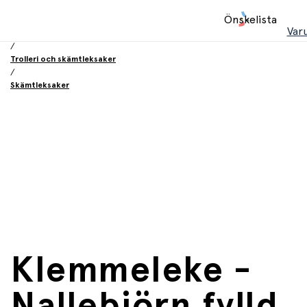
Hem
Önskelista
/
Var
Leksaker
/
Trolleri och skämtleksaker
/
Skämtleksaker
Klemmeleke -
Nallebjörn fylld