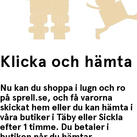
innebär en högre fraktkostnad.
Produkter som omfattas av detta är tydligt märkta, och
frakten för dessa varor visas i kassan.
Fri frakt när du handlar för mer än 1500:-
Klicka och hämta
Nu kan du shoppa i lugn och ro
på sprell.se, och få varorna
skickat hem eller du kan hämta i
våra butiker i Täby eller Sickla
efter 1 timme. Du betaler i
butiken når du hämtar.