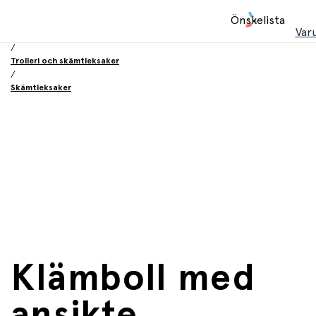
Hem
Önskelista
/
Var
Leksaker
/
Trolleri och skämtleksaker
/
Skämtleksaker
Klämboll med
ansikte,