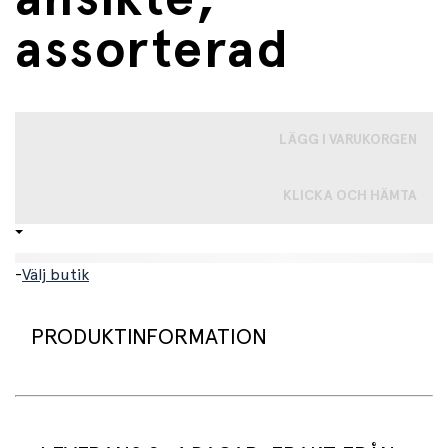
assorterad
LÄGG I VARUKORGEN
KLICKA OCH HÄMTA
-
Välj butik
PRODUKTINFORMATION
Rolig, mjuk boll med ansikte och hår som kan formas
precis som du vill. Finns i olika färger. Produkten är