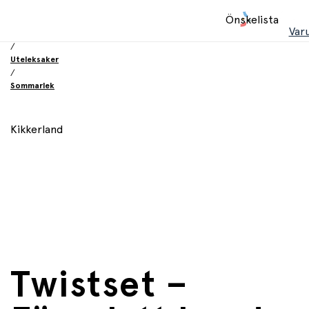
Hem
Önskelista
/
Var
Leksaker
/
Uteleksaker
/
Sommarlek
Kikkerland
Twistset –