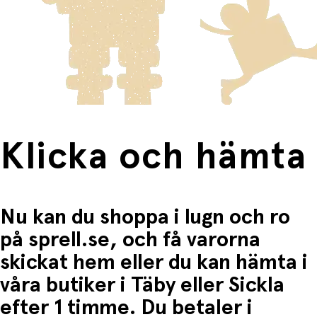
skickas med Posten/Brings tjänst
Home Delivery
. Detta
Du betalar när du hämtar varorna i butiken.
Inspirerar till utomhuslek och fysisk aktivitet
innebär en högre fraktkostnad.
Produkter som omfattas av detta är tydligt märkta, och
Passar för barn från ca 5 år
frakten för dessa varor visas i kassan.
En leksak som får barnen i rörelse och tillbaka till tidlösa,
Fri frakt när du handlar för mer än 1500:-
aktiva lekar med en modern twist!
Klicka och hämta
Nu kan du shoppa i lugn och ro
på sprell.se, och få varorna
skickat hem eller du kan hämta i
våra butiker i Täby eller Sickla
efter 1 timme. Du betaler i