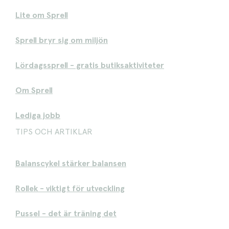
Lite om Sprell
Sprell bryr sig om miljön
Lördagssprell - gratis butiksaktiviteter
Om Sprell
Lediga jobb
TIPS OCH ARTIKLAR
Balanscykel stärker balansen
Rollek - viktigt för utveckling
Pussel - det är träning det