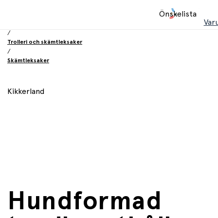
Hem
Önskelista
/
Var
Leksaker
/
Trolleri och skämtleksaker
/
Skämtleksaker
Kikkerland
Hundformad