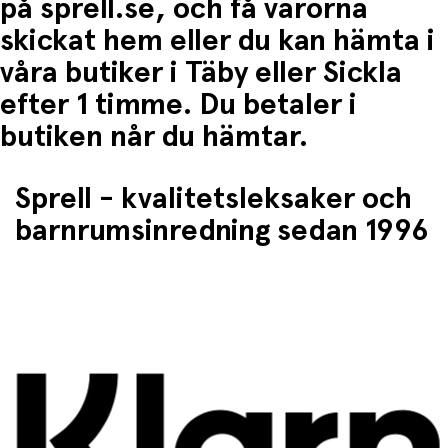
på sprell.se, och få varorna
• finmotorik
• koncentration
skickat hem eller du kan hämta i
• rit- och skrivfärdigheter
våra butiker i Täby eller Sickla
Perfekt hemma och på resan
efter 1 timme. Du betaler i
butiken når du hämtar.
Praktisk aktivitet för små tecknare.
• Idealisk för resa, restaurang eller lugna stunder
hemma
Sprell - kvalitetsleksaker och
barnrumsinredning sedan 1996
• Håller barnen engagerade på ett roligt sätt
• Enkel att ta med överallt