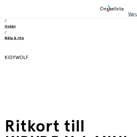
Hem
Önskelista
/
Var
Leksaker
/
Hobby
/
Måla & rita
KIDYWOLF
Ritkort till