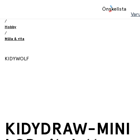
Hem
Önskelista
/
Var
Leksaker
/
Hobby
/
Måla & rita
KIDYWOLF
KIDYDRAW-MINI