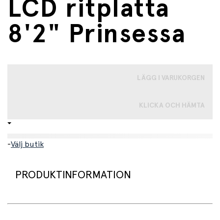
LCD ritplatta
8'2" Prinsessa
LÄGG I VARUKORGEN
KLICKA OCH HÄMTA
-
Välj butik
PRODUKTINFORMATION
Ge barn friheten att uttrycka sig kreativt – var som helst