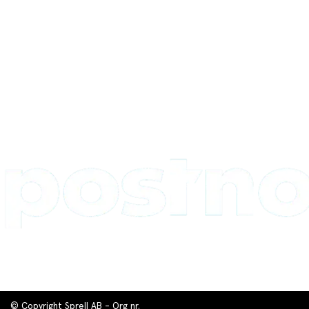
© Copyright Sprell AB - Org nr.