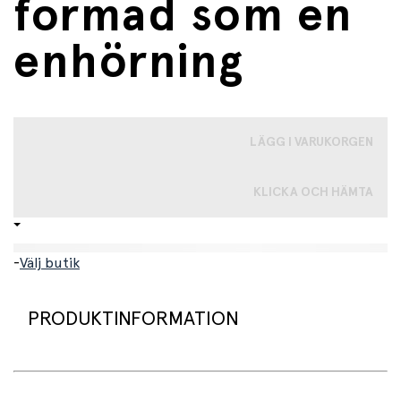
formad som en
enhörning
LÄGG I VARUKORGEN
KLICKA OCH HÄMTA
-
Välj butik
PRODUKTINFORMATION
Supersöt klämboll formad som en enhörning. En rolig