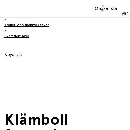
Hem
Önskelista
/
Var
Leksaker
/
Trolleri och skämtleksaker
/
Skämtleksaker
Keycraft
Klämboll