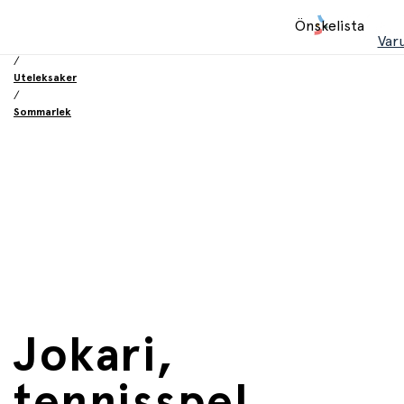
Hem
Önskelista
/
Var
Leksaker
/
Uteleksaker
/
Sommarlek
Jokari,
tennisspel