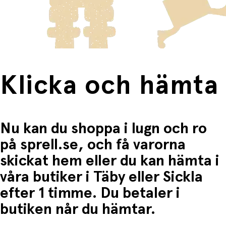
blommor eller örter
frakten för dessa varor visas i kassan.
Lek med vatten i diskhon och vattentanken
Använd stenar, blad och sand för att laga
Fri frakt när du handlar för mer än 1500:-
spännande "middagar"
Specifikationer
Komplett kökset
– Inkluderar gryta, skopa, två
Klicka och hämta
skålar, två blomkrukor, sil, vattentank, diskho, kran,
kokplattor och meny-tavla
Mått:
77 x 46 x 99 cm
Vikt:
15,4 kg
Material:
Tryckimpregnerat, anti-korrosivt trä
Nu kan du shoppa i lugn och ro
Ålder:
Från 3 år
på sprell.se, och få varorna
skickat hem eller du kan hämta i
våra butiker i Täby eller Sickla
efter 1 timme. Du betaler i
butiken når du hämtar.