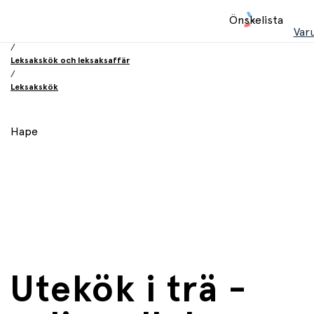
Hem
Önskelista
/
Var
Leksaker
/
Leksakskök och leksaksaffär
/
Leksakskök
Hape
Utekök i trä -