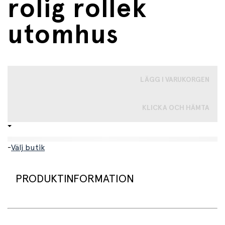
rolig rollek
utomhus
LÄGG I VARUKORGEN
KLICKA OCH HÄMTA
-
Välj butik
PRODUKTINFORMATION
Kreativ utelek för små kockar!