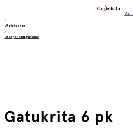
Hem
Önskelista
/
Var
Leksaker
/
Uteleksaker
/
Utespel och gatulek
Gatukrita 6 pk