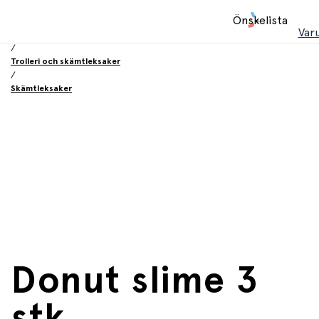
Hem
Önskelista
/
Var
Leksaker
/
Trolleri och skämtleksaker
/
Skämtleksaker
Donut slime 3
stk