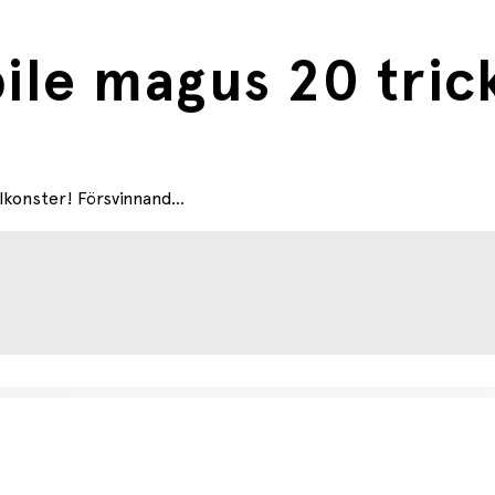
bile magus 20 tric
llkonster! Försvinnand...