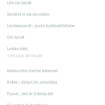
Lite om Sprell
Sprell bryr sig om miljön
Lördagssprell - gratis butiksaktiviteter
Om Sprell
Lediga jobb
TIPS OCH ARTIKLAR
Balanscykel stärker balansen
Rollek - viktigt för utveckling
Pussel - det är träning det