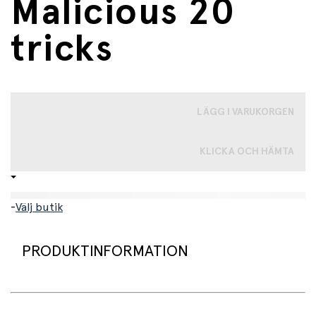
Malicious 20
tricks
LÄGG I VARUKORGEN
KLICKA OCH HÄMTA
-
Välj butik
PRODUKTINFORMATION
Stor, fin låda full av Djecos fantastiska trollerisaker och
trollkonster! I denna låda ingår saker för att utföra 20