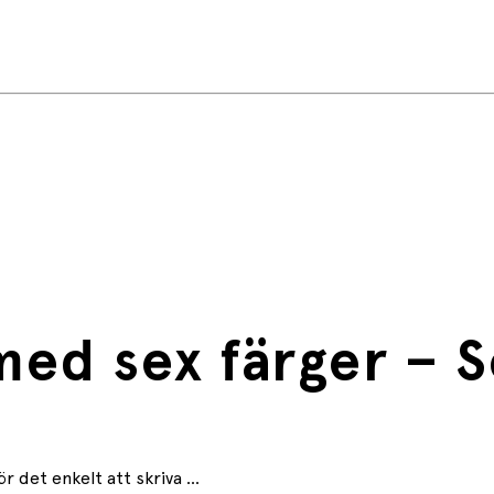
D03762
ed sex färger –
 det enkelt att skriva ...