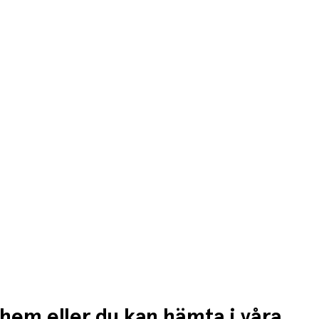
då debiteras kortet/fakturan.
n högre fraktkostnad.
 hem eller du kan hämta i våra