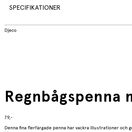
SPECIFIKATIONER
Produktnamn: Djeco Tinou Rainbow Pen (6 färger) D
Djeco
Innehåll: 1 penna med 6 färger
Färger: Röd, rosa, lila, blå, grön och orange
Förpackningens mått: B 2 cm × H 12 cm × D 2 cm
Regnbågspenna m
79,-
Denna fina flerfärgade penna har vackra illustrationer och gör