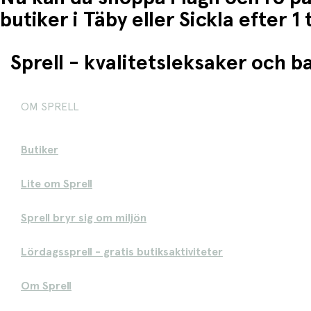
butiker i Täby eller Sickla efter 
Sprell - kvalitetsleksaker och 
OM SPRELL
Butiker
Lite om Sprell
Sprell bryr sig om miljön
Lördagssprell - gratis butiksaktiviteter
Om Sprell