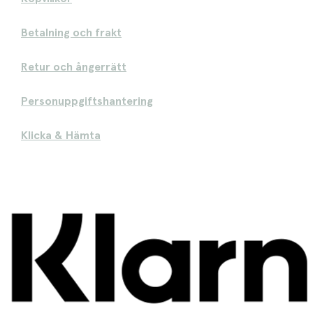
Betalning och frakt
Retur och ångerrätt
Personuppgiftshantering
Klicka & Hämta