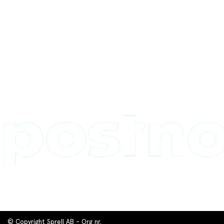
© Copyright Sprell AB - Org nr.