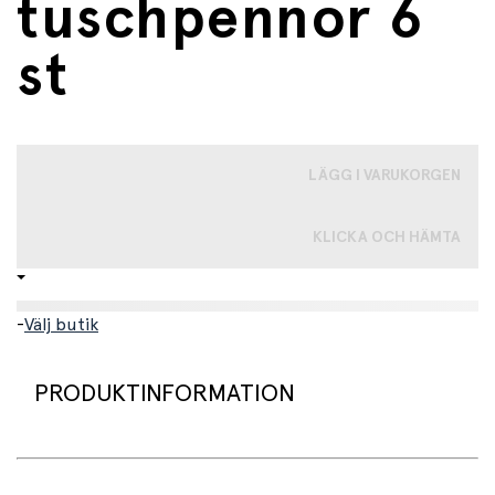
tuschpennor 6
st
LÄGG I VARUKORGEN
KLICKA OCH HÄMTA
-
Välj butik
PRODUKTINFORMATION
Med dessa smarta raderbara tuschpennor från Djeco