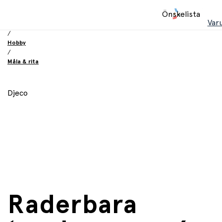
Hem
Önskelista
/
Var
Leksaker
/
Hobby
/
Måla & rita
Djeco
Raderbara