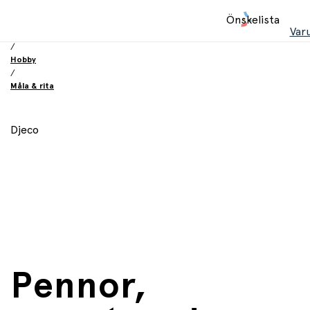
Hem
Önskelista
/
Var
Leksaker
/
Hobby
/
Måla & rita
Djeco
Pennor,