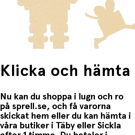
Varor som är för stora för att skickas som vanlig post
Klicka och hämta:
skickas med Posten/Brings tjänst
Home Delivery
. Detta
Du betalar när du hämtar varorna i butiken.
innebär en högre fraktkostnad.
Produkter som omfattas av detta är tydligt märkta, och
frakten för dessa varor visas i kassan.
Fri frakt när du handlar för mer än 1500:-
Klicka och hämta
Nu kan du shoppa i lugn och ro
på sprell.se, och få varorna
skickat hem eller du kan hämta i
våra butiker i Täby eller Sickla